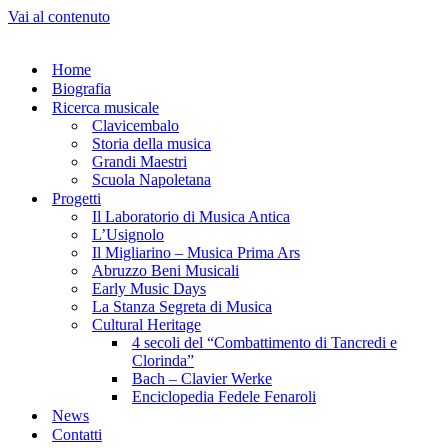
Vai al contenuto
Home
Biografia
Ricerca musicale
Clavicembalo
Storia della musica
Grandi Maestri
Scuola Napoletana
Progetti
Il Laboratorio di Musica Antica
L’Usignolo
Il Migliarino – Musica Prima Ars
Abruzzo Beni Musicali
Early Music Days
La Stanza Segreta di Musica
Cultural Heritage
4 secoli del “Combattimento di Tancredi e
Clorinda”
Bach – Clavier Werke
Enciclopedia Fedele Fenaroli
News
Contatti