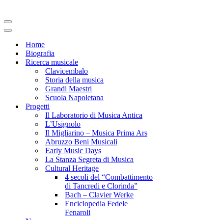
Menu
di
Menu
navigazione
di
Home
navigazione
Biografia
Ricerca musicale
Clavicembalo
Storia della musica
Grandi Maestri
Scuola Napoletana
Progetti
Il Laboratorio di Musica Antica
L’Usignolo
Il Migliarino – Musica Prima Ars
Abruzzo Beni Musicali
Early Music Days
La Stanza Segreta di Musica
Cultural Heritage
4 secoli del “Combattimento
di Tancredi e Clorinda”
Bach – Clavier Werke
Enciclopedia Fedele
Fenaroli